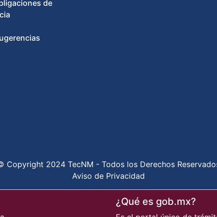
bligaciones de
cia
ugerencias
© Copyright 2024 TecNM - Todos los Derechos Reservado
Aviso de Privacidad
¿Qué es gob.mx?
pa
Es el portal único de trámit