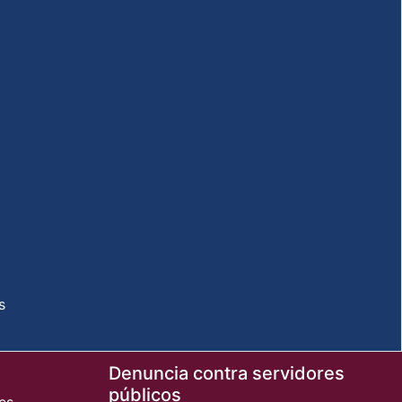
s
Denuncia contra servidores
públicos
es,