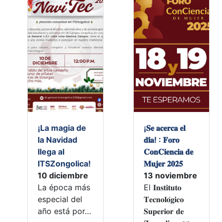
¡La magia de
¡𝐒𝐞 𝐚𝐜𝐞𝐫𝐜𝐚 𝐞𝐥
la Navidad
𝐝𝐢́𝐚! : 𝐅𝐨𝐫𝐨
llega al
𝐂𝐨𝐧𝐂𝐢𝐞𝐧𝐜𝐢𝐚 𝐝𝐞
ITSZongolica!
𝐌𝐮𝐣𝐞𝐫 𝟐𝟎𝟐𝟓
10 diciembre
13 noviembre
La época más
El 𝐈𝐧𝐬𝐭𝐢𝐭𝐮𝐭𝐨
especial del
𝐓𝐞𝐜𝐧𝐨𝐥𝐨́𝐠𝐢𝐜𝐨
año está por…
𝐒𝐮𝐩𝐞𝐫𝐢𝐨𝐫 𝐝𝐞