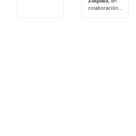
𝐙𝐨𝐧𝐠𝐨𝐥𝐢𝐜𝐚, en
colaboración…