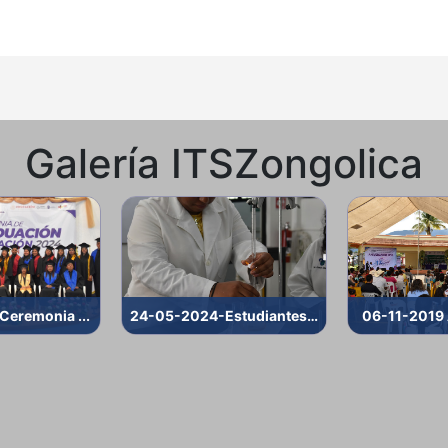
Galería ITSZongolica
Ceremonia ...
24-05-2024-Estudiantes...
06-11-2019 A