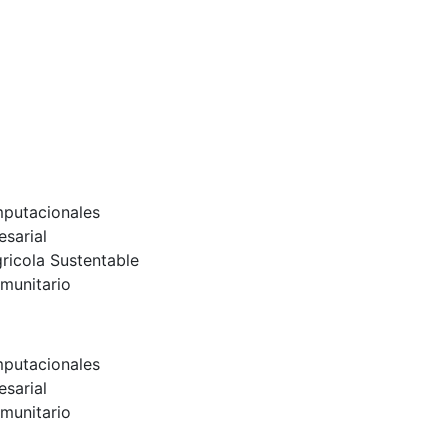
mputacionales
esarial
gricola Sustentable
omunitario
mputacionales
esarial
omunitario