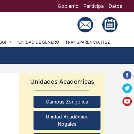
Gobierno
Participa
Datos
Bú
SGI
UNIDAD DE GÉNERO
TRANSPARENCIA ITSZ
Unidades Académicas
Campus Zongolica
Unidad Académica
Nogales