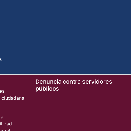
s
Denuncia contra servidores
públicos
es,
n ciudadana.
os
ilidad
egral