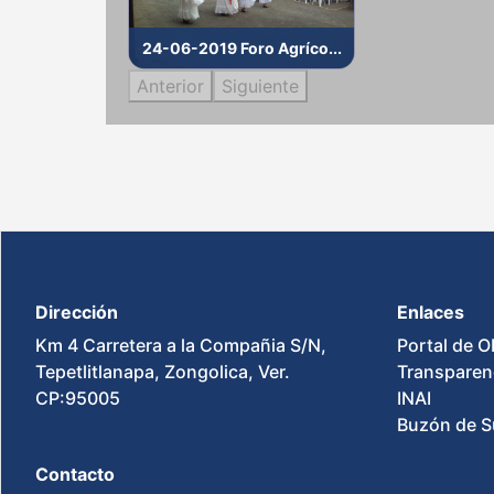
24-06-2019 Foro Agríco...
Anterior
Siguiente
Dirección
Enlaces
Km 4 Carretera a la Compañia S/N,
Portal de O
Tepetlitlanapa, Zongolica, Ver.
Transparen
CP:95005
INAI
Buzón de S
Contacto