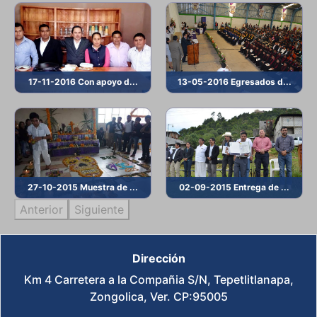
17-11-2016 Con apoyo d...
13-05-2016 Egresados d...
27-10-2015 Muestra de ...
02-09-2015 Entrega de ...
Anterior
Siguiente
Dirección
Km 4 Carretera a la Compañia S/N, Tepetlitlanapa,
Zongolica, Ver. CP:95005