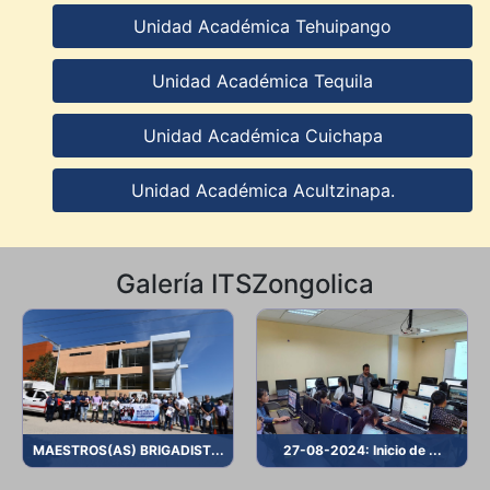
Unidad Académica Tehuipango
Unidad Académica Tequila
Unidad Académica Cuichapa
Unidad Académica Acultzinapa.
Galería ITSZongolica
MAESTROS(AS) BRIGADIST...
27-08-2024: Inicio de ...