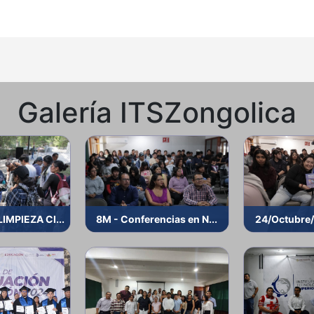
Galería ITSZongolica
IMPIEZA CI...
8M - Conferencias en N...
24/Octubre/