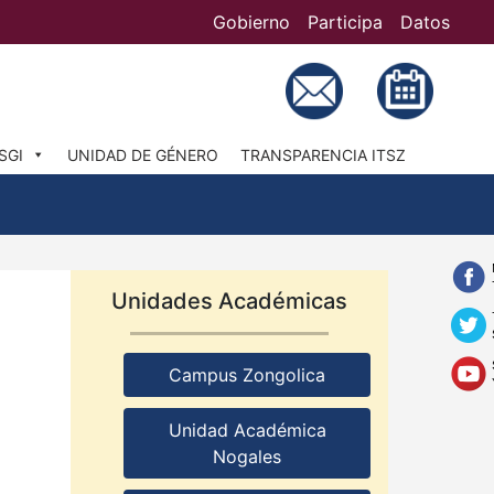
Gobierno
Participa
Datos
Bú
SGI
UNIDAD DE GÉNERO
TRANSPARENCIA ITSZ
Unidades Académicas
Campus Zongolica
Unidad Académica
Nogales