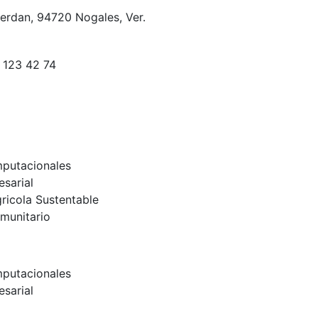
Serdan, 94720 Nogales, Ver.
 123 42 74
mputacionales
esarial
gricola Sustentable
omunitario
mputacionales
esarial