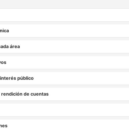
nica
cada área
vos
interés público
 rendición de cuentas
nes